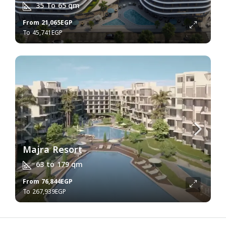
35 To 65
qm
From
21,065EGP
45,741EGP
Majra Resort
63 to 179
qm
From
76,844EGP
267,939EGP