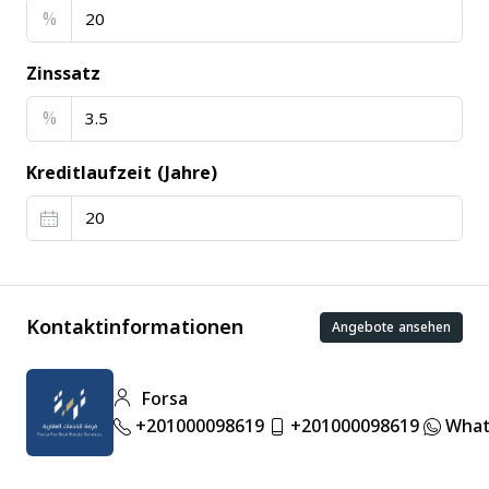
%
Zinssatz
%
Kreditlaufzeit (Jahre)
Kontaktinformationen
Angebote ansehen
Forsa
+201000098619
+201000098619
What