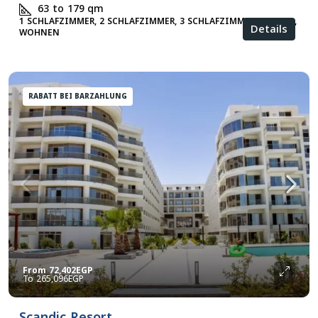
63 to 179
qm
1 SCHLAFZIMMER, 2 SCHLAFZIMMER, 3 SCHLAFZIMMER, STUDIO,
Details
WOHNEN
RABATT BEI BARZAHLUNG
From
72,402EGP
265,096EGP
Scandic Resort