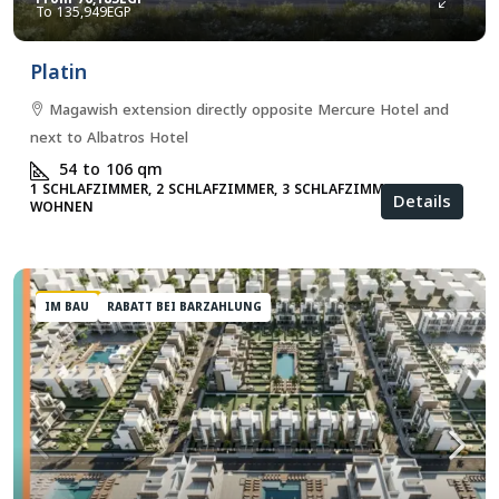
135,949EGP
Platin
Magawish extension directly opposite Mercure Hotel and
next to Albatros Hotel
54 to 106
qm
1 SCHLAFZIMMER, 2 SCHLAFZIMMER, 3 SCHLAFZIMMER,
Details
WOHNEN
FEATURED
IM BAU
RABATT BEI BARZAHLUNG