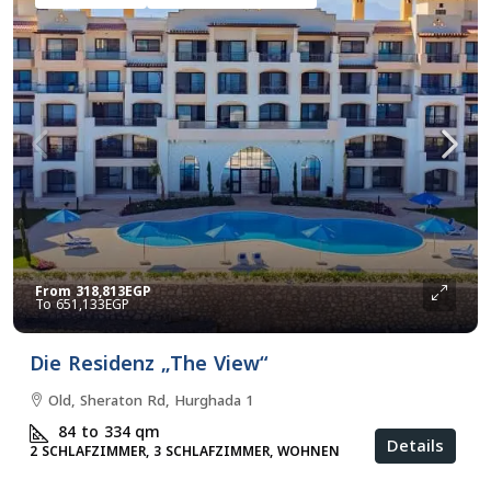
From
318,813EGP
651,133EGP
Die Residenz „The View“
Old, Sheraton Rd, Hurghada 1
84 to 334
qm
Details
2 SCHLAFZIMMER, 3 SCHLAFZIMMER, WOHNEN