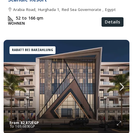
Arabia Road, Hurghada 1, Red Sea Governorate , Egypt
52 to 166
qm
Details
WOHNEN
RABATT BEI BARZAHLUNG
From
82,872EGP
169,689EGP