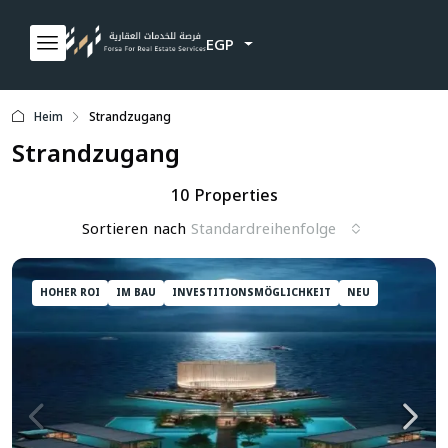
EGP
Heim
Strandzugang
Strandzugang
10 Properties
Sortieren nach
Standardreihenfolge
HOHER ROI
IM BAU
INVESTITIONSMÖGLICHKEIT
NEU