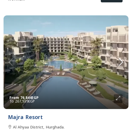
From
76,844EGP
267,939EGP
Majra Resort
Al Ahyaa District, Hurghada.