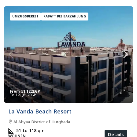
UMZUGSBEREIT
RABATT BEI BARZAHLUNG
From
51,122EGP
121,617EGP
La Vanda Beach Resort
Al Ahyaa District of Hurghada
51 to 118
qm
Details
WOHNEN