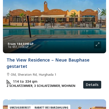
From
184,039EGP
651,133EGP
The View Residence – Neue Bauphase
gestartet
Old, Sheraton Rd, Hurghada 1
114 to 334
qm
Details
2 SCHLAFZIMMER, 3 SCHLAFZIMMER, WOHNEN
UMZUGSBEREIT
RABATT BEI BARZAHLUNG