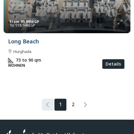
From
95,995EGP
118,948EGP
Long Beach
Hurghada
73 to 90
qm
Details
WOHNEN
1
2