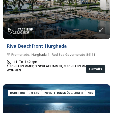
From
67,761EGP
293,629EGP
Riva Beachfront Hurghada
Promenade, Hurghada 1, Red Sea Governorate 84111
41 To 142
qm
1 SCHLAFZIMMER, 2 SCHLAFZIMMER, 3 SCHLAFZIMMER, STUDIO,
Details
WOHNEN
HOHER ROI
IM BAU
INVESTITIONSMÖGLICHKEIT
NEU