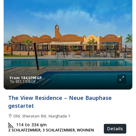
From
184,039EGP
651,133EGP
The View Residence – Neue Bauphase
gestartet
Old, Sheraton Rd, Hurghada 1
114 to 334
qm
Details
2 SCHLAFZIMMER, 3 SCHLAFZIMMER, WOHNEN