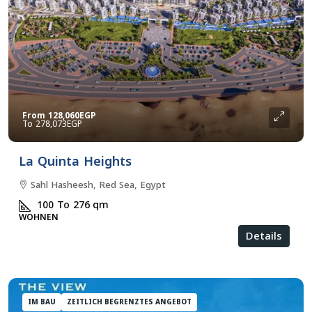
From
128,060EGP
278,073EGP
La Quinta Heights
Sahl Hasheesh, Red Sea, Egypt
100 To 276
qm
WOHNEN
Details
IM BAU
ZEITLICH BEGRENZTES ANGEBOT