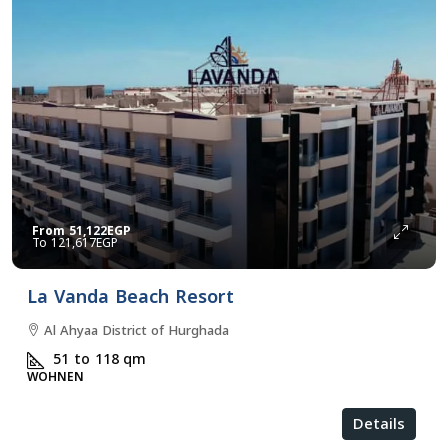
From
51,122EGP
121,617EGP
La Vanda Beach Resort
Al Ahyaa District of Hurghada
51 to 118
qm
WOHNEN
Details