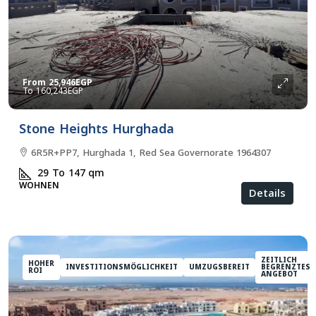
From
25,946EGP
160,243EGP
Stone Heights Hurghada
6R5R+PP7, Hurghada 1, Red Sea Governorate 1964307
29 To 147
qm
WOHNEN
Details
ZEITLICH
HOHER
INVESTITIONSMÖGLICHKEIT
UMZUGSBEREIT
BEGRENZTES
ROI
ANGEBOT