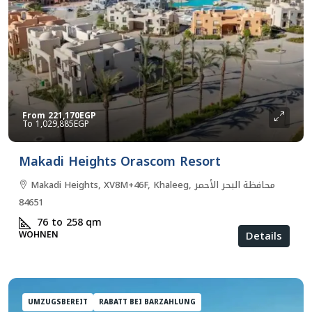
From
221,170EGP
1,029,885EGP
Makadi Heights Orascom Resort
Makadi Heights, XV8M+46F, Khaleeg, محافظة البحر الأحمر
84651
76 to 258
qm
Details
WOHNEN
UMZUGSBEREIT
RABATT BEI BARZAHLUNG