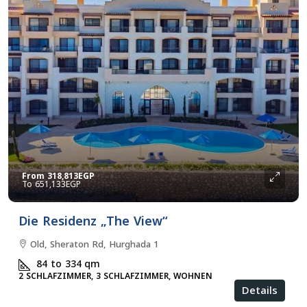
From
318,813EGP
651,133EGP
Die Residenz „The View“
Old, Sheraton Rd, Hurghada 1
84 to 334
qm
2 SCHLAFZIMMER, 3 SCHLAFZIMMER, WOHNEN
Details