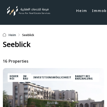
Heim
Immobi
Heim
Seeblick
Seeblick
16 Properties
HOHER
IM
RABATT BEI
INVESTITIONSMÖGLICHKEIT
ROI
BAU
BARZAHLUNG