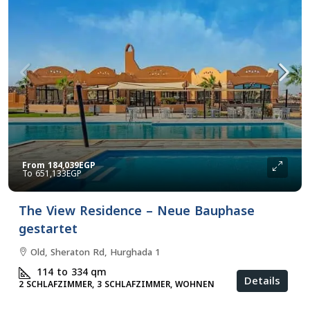
From
184,039EGP
651,133EGP
The View Residence – Neue Bauphase
gestartet
Old, Sheraton Rd, Hurghada 1
114 to 334
qm
Details
2 SCHLAFZIMMER, 3 SCHLAFZIMMER, WOHNEN