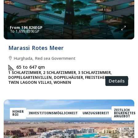
From
196,826EGP
1,699,859EGP
Marassi Rotes Meer
Hurghada, Red sea Government
65 to 647
qm
1 SCHLAFZIMMER, 2 SCHLAFZIMMER, 3 SCHLAFZIMMER,
DOPPELGARTENVILLEN, DOPPELHÄUSER, FREISTEHENDE VILLEN,
Details
TWIN LAGOON VILLAS, WOHNEN
ZEITLICH
HOHER
INVESTITIONSMÖGLICHKEIT
UMZUGSBEREIT
BEGRENZTES
ROI
ANGEBOT