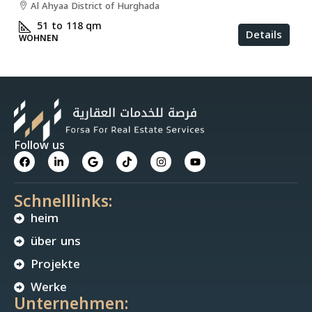
Al Ahyaa District of Hurghada
51 to 118
qm
Details
WOHNEN
Follow us
Schnelllinks:
heim
über uns
Projekte
Werke
Unternehmen: