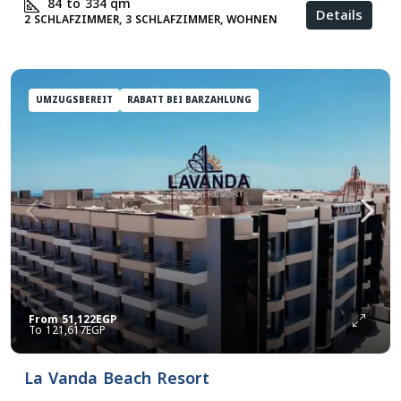
84 to 334
qm
Details
2 SCHLAFZIMMER, 3 SCHLAFZIMMER, WOHNEN
UMZUGSBEREIT
RABATT BEI BARZAHLUNG
From
51,122EGP
121,617EGP
La Vanda Beach Resort