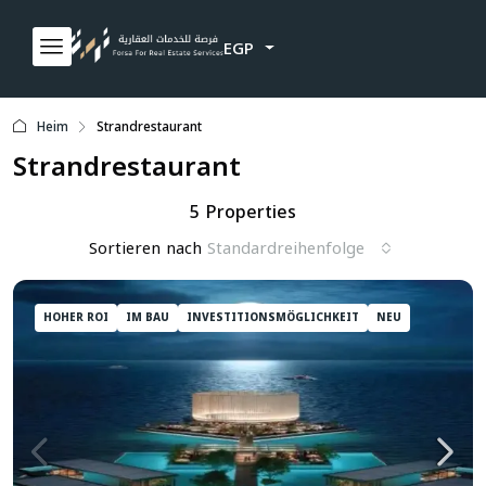
EGP
Heim
Strandrestaurant
Strandrestaurant
5 Properties
Sortieren nach
Standardreihenfolge
HOHER ROI
IM BAU
INVESTITIONSMÖGLICHKEIT
NEU