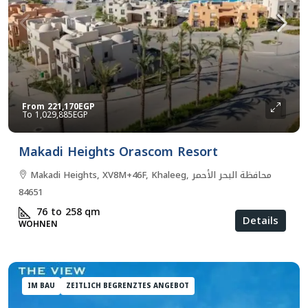
From
221,170EGP
1,029,885EGP
Makadi Heights Orascom Resort
Makadi Heights, XV8M+46F, Khaleeg, محافظة البحر الأحمر
84651
76 to 258
qm
Details
WOHNEN
IM BAU
ZEITLICH BEGRENZTES ANGEBOT