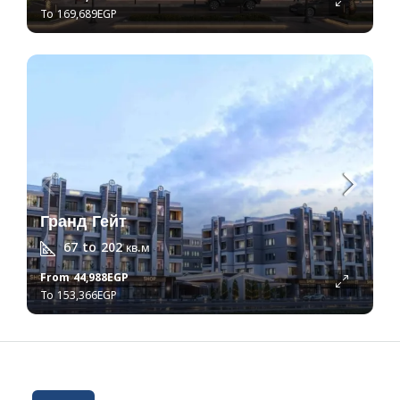
169,689EGP
Гранд Гейт
67 to 202
кв.м
From
44,988EGP
153,366EGP