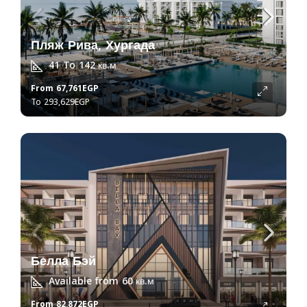
Пляж Рива, Хургада
41 To 142
кв.м
From
67,761EGP
293,629EGP
Белла Бэй
Available from 60
кв.м
From
82,872EGP