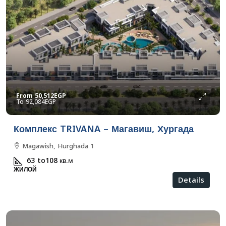
From
50,512EGP
92,084EGP
Комплекс TRIVANA – Магавиш, Хургада
Magawish, Hurghada 1
63 to108
кв.м
ЖИЛОЙ
Details