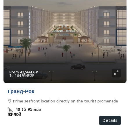
From
42,566EGP
164,954EGP
Гранд-Рок
Prime seafront location directly on the tourist promenade
40 to 95
кв.м
ЖИЛОЙ
Details