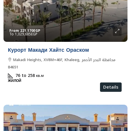
From
221,170EGP
1,029,885EGP
Курорт Макади Хайтс Ораском
Makadi Heights, XV8M+46F, Khaleeg, محافظة البحر الأحمر
84651
76 to 258
кв.м
ЖИЛОЙ
Details