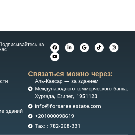
Подписывайтесь на
нас
Связаться можно через:
сти
Аль-Кавсар — за зданием
Международного коммерческого банка,
Хургада, Египет, 1951123
info@forsarealestate.com
ие зданий
+201000098619
Tax: : 782-268-331