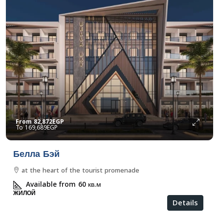
From
82,872EGP
169,689EGP
Белла Бэй
at the heart of the tourist promenade
Available from 60
кв.м
ЖИЛОЙ
Details