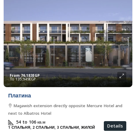
From
76,183EGP
135,949EGP
Платина
Magawish extension directly opposite Mercure Hotel and
next to Albatros Hotel
54 to 106
кв.м
Details
1 СПАЛЬНЯ, 2 СПАЛЬНИ, 3 СПАЛЬНИ, ЖИЛОЙ