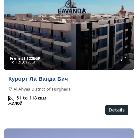
From
51,122EGP
121,617EGP
Курорт Ла Ванда Бич
Al Ahyaa District of Hurghada
51 to 118
кв.м
ЖИЛОЙ
Details