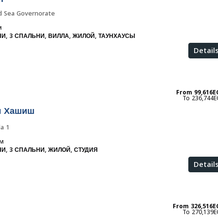
d Sea Governorate
м
НИ, 3 СПАЛЬНИ, ВИЛЛА, ЖИЛОЙ, ТАУНХАУСЫ
Detail
From
99,616E
236,744E
л Хашиш
a 1
.м
НИ, 3 СПАЛЬНИ, ЖИЛОЙ, СТУДИЯ
Detail
From
326,516E
270,139E