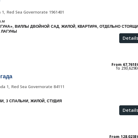
у
 1, Red Sea Governorate 1961401
в.м
ГУНА», ВИЛЛЫ ДВОЙНОЙ САД, ЖИЛОЙ, КВАРТИРА, ОТДЕЛЬНО СТОЯЩ
У ЛАГУНЫ
Detail
From
67,761E
293,629E
гада
da 1, Red Sea Governorate 84111
НИ, 3 СПАЛЬНИ, ЖИЛОЙ, СТУДИЯ
Detail
From
128,023E