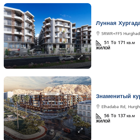
Лунная Хургад
5RWR+FF5 Hurghada
51 To 171
кв.м
ЖИЛОЙ
Знаменитый ку
Elhadaba Rd, Hurgh
56 To 137
кв.м
ЖИЛОЙ