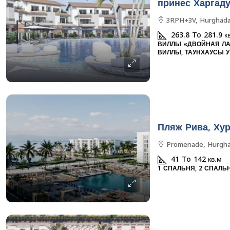
принес Харгад
3RPH+3V, Hurghada
263.8 To 281.9
к
ВИЛЛЫ «ДВОЙНАЯ ЛА
ВИЛЛЫ, ТАУНХАУСЫ 
Пляж Рива, Хур
Promenade, Hurgha
41 To 142
кв.м
1 СПАЛЬНЯ, 2 СПАЛЬ