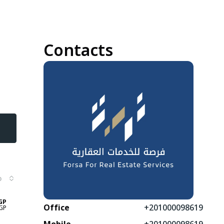
Contacts
ю
GP
Office
+201000098619
GP