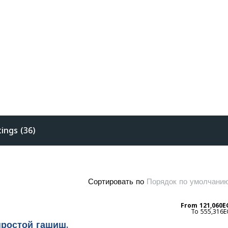
tings (36)
Сортировать по
Порядок по умолчани
From
121,060E
555,316E
простой гашиш.