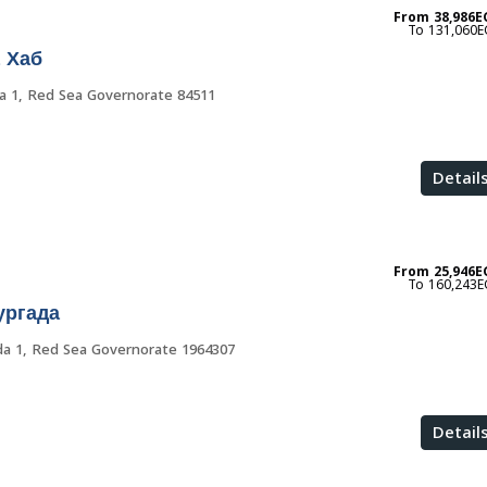
From
38,986E
131,060E
 Хаб
 1, Red Sea Governorate 84511
Detail
From
25,946E
160,243E
ургада
a 1, Red Sea Governorate 1964307
Detail