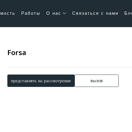
мость
Работы
О нас
Связаться с нами
Бл
Forsa
представлять на рассмотрение
вызов