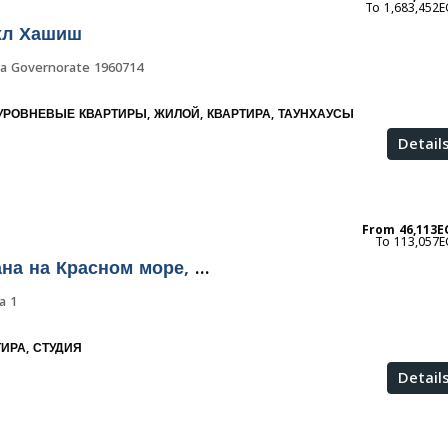
1,683,452E
хл Хашиш
a Governorate 1960714
УРОВНЕВЫЕ КВАРТИРЫ, ЖИЛОЙ, КВАРТИРА, ТАУНХАУСЫ
Detail
From
46,113E
113,057E
Резиденция клана на Красном море, Хургада
a 1
ТИРА, СТУДИЯ
Detail