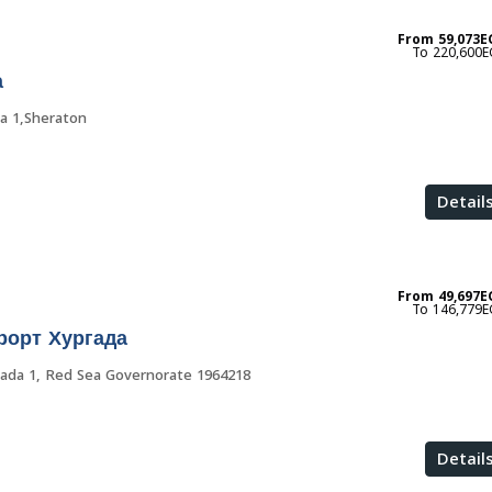
From
59,073E
220,600E
а
 1,Sheraton
Detail
From
49,697E
146,779E
рорт Хургада
ada 1, Red Sea Governorate 1964218
Detail