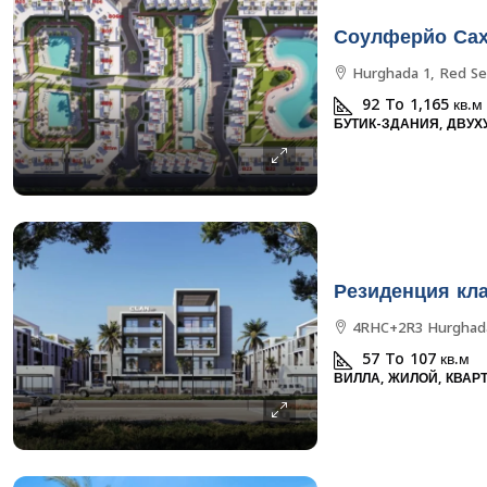
Соулферйо Са
Hurghada 1, Red Se
92 To 1,165
кв.м
БУТИК-ЗДАНИЯ, ДВУХ
4RHC+2R3 Hurghad
57 To 107
кв.м
ВИЛЛА, ЖИЛОЙ, КВАР