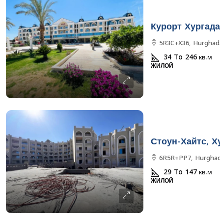
Курорт Хургада
5R3C+X36, Hurghada
34 To 246
кв.м
ЖИЛОЙ
Стоун-Хайтс, Х
6R5R+PP7, Hurghad
29 To 147
кв.м
ЖИЛОЙ