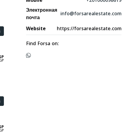
Mobile
+201000098619
Электронная
info@forsarealestate.com
почта
Website
https://forsarealestate.com
s
Find Forsa on:
GP
GP
s
GP
GP