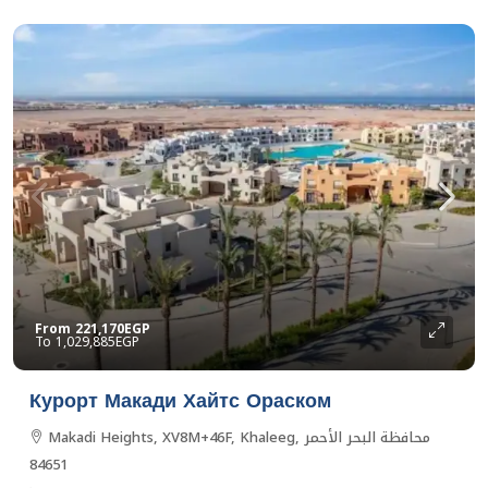
From
221,170EGP
1,029,885EGP
Курорт Макади Хайтс Ораском
Makadi Heights, XV8M+46F, Khaleeg, محافظة البحر الأحمر
84651