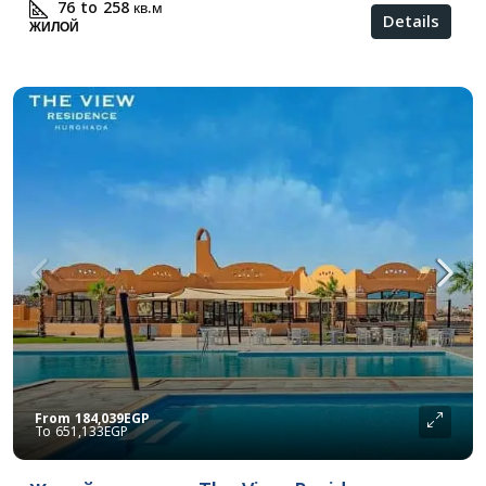
76 to 258
кв.м
Details
ЖИЛОЙ
From
184,039EGP
651,133EGP