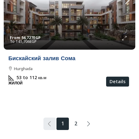
From
56,727EGP
141,706EGP
Бискайский залив Сома
Hurghada
53 to 112
кв.м
Details
ЖИЛОЙ
1
2