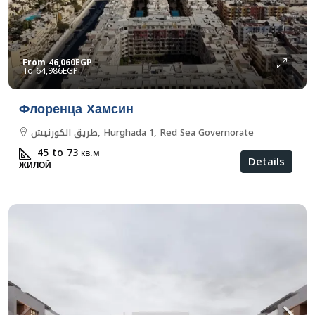
From
46,060EGP
64,986EGP
Флоренца Хамсин
طريق الكورنيش, Hurghada 1, Red Sea Governorate
45 to 73
кв.м
Details
ЖИЛОЙ