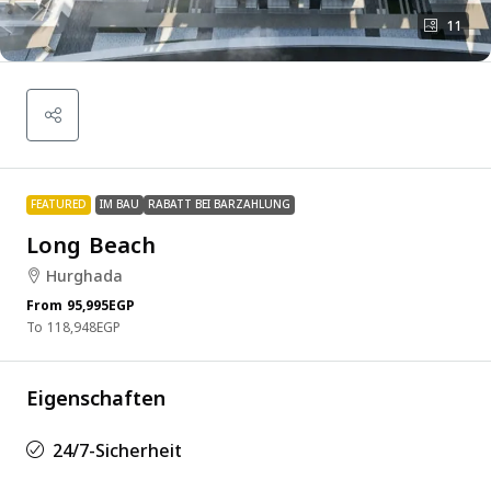
11
FEATURED
IM BAU
RABATT BEI BARZAHLUNG
Long Beach
Hurghada
From
95,995EGP
118,948EGP
Eigenschaften
24/7-Sicherheit