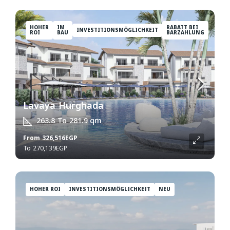
HOHER
IM
RABATT BEI
INVESTITIONSMÖGLICHKEIT
ROI
BAU
BARZAHLUNG
Lavaya Hurghada
263.8 To 281.9
qm
From
326,516EGP
270,139EGP
HOHER ROI
INVESTITIONSMÖGLICHKEIT
NEU