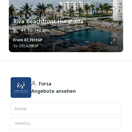
Riva Beachfront Hurghada
41 To 142
qm
From
67,761EGP
293,629EGP
Forsa
Angebote ansehen