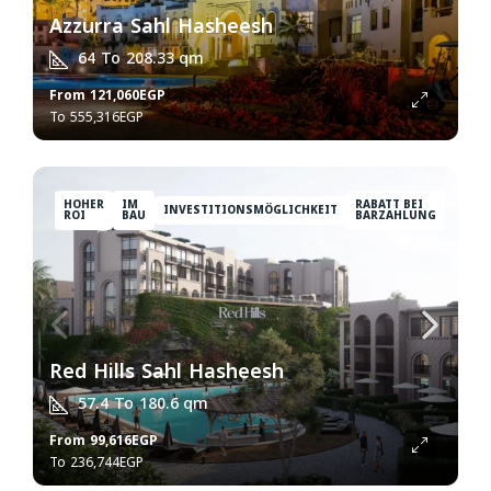
Azzurra Sahl Hasheesh
64 To 208.33
qm
From
121,060EGP
555,316EGP
HOHER
IM
RABATT BEI
INVESTITIONSMÖGLICHKEIT
ROI
BAU
BARZAHLUNG
Red Hills Sahl Hasheesh
57.4 To 180.6
qm
From
99,616EGP
236,744EGP