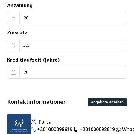
Anzahlung
%
Zinssatz
%
Kreditlaufzeit (Jahre)
Kontaktinformationen
Angebote ansehen
Forsa
+201000098619
+201000098619
What