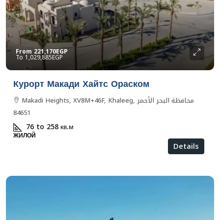
From
221,170EGP
1,029,885EGP
Курорт Макади Хайтс Ораском
Makadi Heights, XV8M+46F, Khaleeg, محافظة البحر الأحمر
84651
76 to 258
кв.м
ЖИЛОЙ
Details