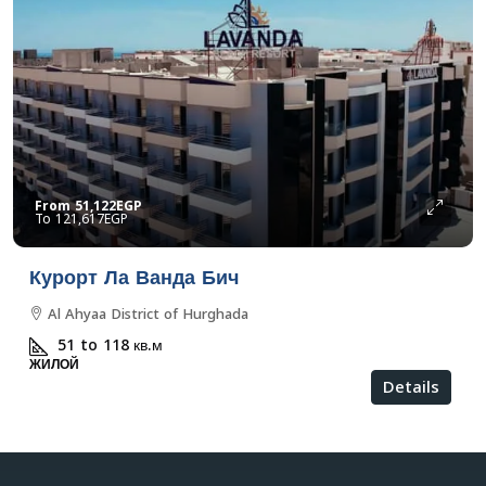
From
51,122EGP
121,617EGP
Курорт Ла Ванда Бич
Al Ahyaa District of Hurghada
51 to 118
кв.м
ЖИЛОЙ
Details