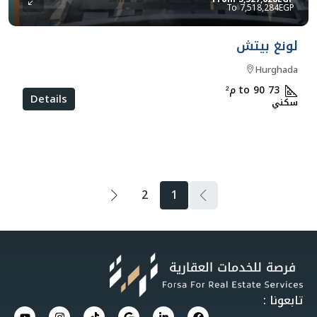
7,518,284EGP
لونغ بيتش
Hurghada
73 to 90
م²
Details
سكني
2
1
تابعونا :