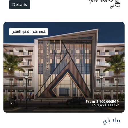
52 to 166
م²
Details
سكني
خصم على الدفع النقدي
From
5,100,000EGP
9,460,000EGP
بيلا باي