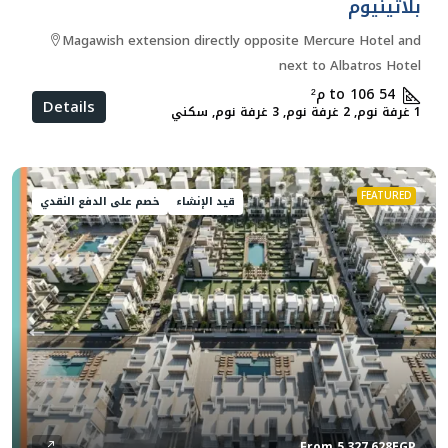
بلاتينيوم
Magawish extension directly opposite Mercure Hotel and
next to Albatros Hotel
54 to 106
م²
Details
1 غرفة نوم, 2 غرفة نوم, 3 غرفة نوم, سكني
FEATURED
قيد الإنشاء
خصم على الدفع النقدي
From
5,327,628EGP