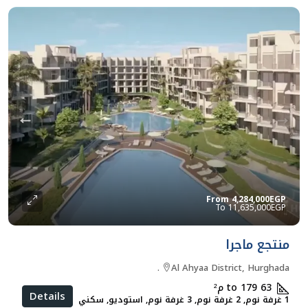
From
4,284,000EGP
11,635,000EGP
منتجع ماجرا
Al Ahyaa District, Hurghada.
63 to 179
م²
Details
1 غرفة نوم, 2 غرفة نوم, 3 غرفة نوم, استوديو, سكني