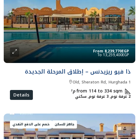
From
8,239,770EGP
13,259,400EGP
ذا فيو ريزيدنس – إطلاق المرحلة الجديدة
Old, Sheraton Rd, Hurghada 1
from 114 to 334 sqm
م²
Details
2 غرفة نوم, 3 غرفة نوم, سكني
جاهز للسكن
خصم على الدفع النقدي