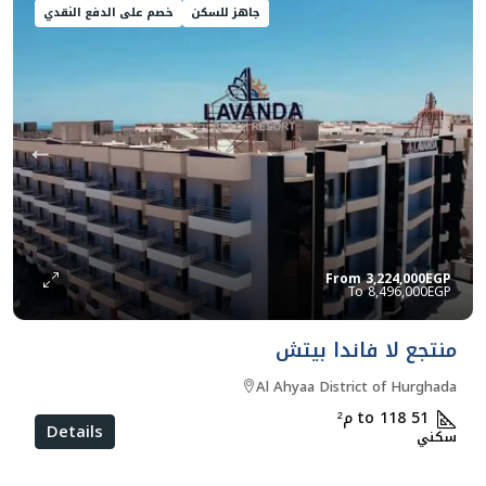
جاهز للسكن
خصم على الدفع النقدي
From
3,224,000EGP
8,496,000EGP
منتجع لا فاندا بيتش
Al Ahyaa District of Hurghada
51 to 118
م²
Details
سكني