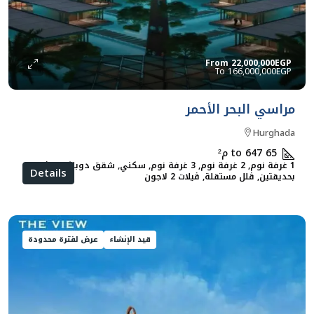
From
22,000,000EGP
166,000,000EGP
مراسي البحر الأحمر
Hurghada
65 to 647
م²
1 غرفة نوم, 2 غرفة نوم, 3 غرفة نوم, سكني, شقق دوبلكس, ڨلل
Details
بحديقتين, ڨلل مستقلة, ڨيلات 2 لاجون
قيد الإنشاء
عرض لفترة محدودة