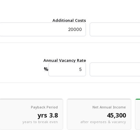
Additional Costs
Annual Vacancy Rate
%
Payback Period
Net Annual Income
3.8 yrs
45,300
years to break even
after expenses & vacancy