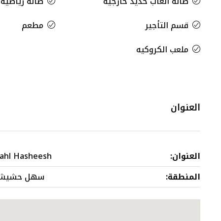
صالة ألعاب حديد خارجية
صالة رياضية
قسم التأجير
مطعم
ملعب الكروكيه
العنوان
العنوان:
ahl Hasheesh
المنطقة:
سهل حشيش