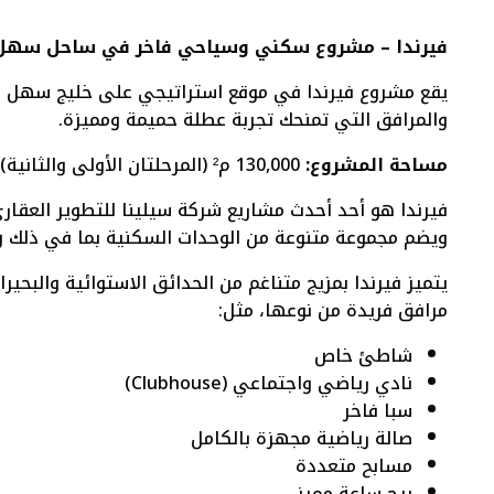
فيرندا – مشروع سكني وسياحي فاخر في ساحل سه
يقع مشروع فيرندا في موقع استراتيجي على خليج سهل ح
والمرافق التي تمنحك تجربة عطلة حميمة ومميزة.
مساحة المشروع:
130,000 م² (المرحلتان الأولى والثانية)
فيرندا هو أحد أحدث مشاريع شركة سيلينا للتطوير العقاري
ويضم مجموعة متنوعة من الوحدات السكنية بما في ذلك 
يتميز فيرندا بمزيج متناغم من الحدائق الاستوائية والبحير
مرافق فريدة من نوعها، مثل:
شاطئ خاص
نادي رياضي واجتماعي (Clubhouse)
سبا فاخر
صالة رياضية مجهزة بالكامل
مسابح متعددة
برج ساعة مميز