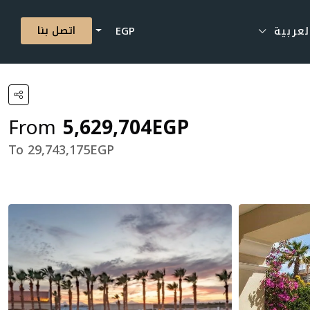
اتصل بنا
لعربية
EGP
From
5,629,704EGP
29,743,175EGP