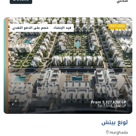
سكني
FEATURED
قيد الإنشاء
خصم على الدفع النقدي
From
5,327,628EGP
7,518,284EGP
لونغ بيتش
Hurghada