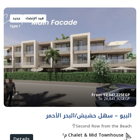
قيد الإنشاء
جديد
From
12,347,225EGP
26,841,920EGP
البيو – سهل حشيش/البحر الأحمر
Second Row from the Beach
Chalet & Mid Townhouse
م²
Details