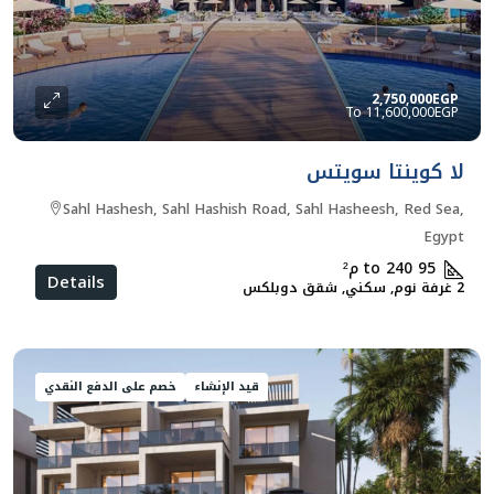
2,750,000EGP
11,600,000EGP
لا كوينتا سويتس
Sahl Hashesh, Sahl Hashish Road, Sahl Hasheesh, Red Sea,
Egypt
95 to 240
م²
Details
2 غرفة نوم, سكني, شقق دوبلكس
قيد الإنشاء
خصم على الدفع النقدي