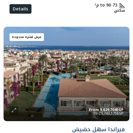
73 to 90
م²
Details
سكني
عرض لفترة محدودة
From
5,629,704EGP
29,743,175EGP
فيراندا سهل حشيش