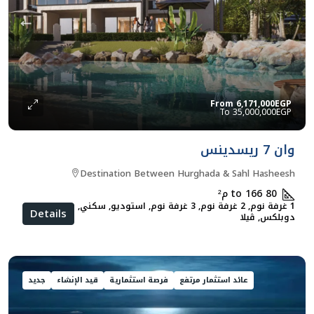
From
6,171,000EGP
35,000,000EGP
وان 7 ريسدينس
Destination Between Hurghada & Sahl Hasheesh
80 to 166
م²
1 غرفة نوم, 2 غرفة نوم, 3 غرفة نوم, استوديو, سكني, شقق
Details
دوبلكس, ڨيلا
عائد استثمار مرتفع
فرصة استثمارية
قيد الإنشاء
جديد