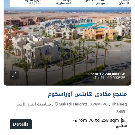
جاهز
عائد استثمار
فرصة
عرض لفترة
للسكن
مرتفع
استثمارية
محدودة
From
12,240,000EGP
49,100,000EGP
منتجع مكادي هايتس أوراسكوم
Makadi Heights, XV8M+46F, Khaleeg, محافظة البحر الأحمر
84651
rom 76 to 258 sqm
م²
Details
سكني