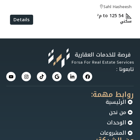
Sahl Hasheesh
54 to 125
م²
Details
سكني
تابعونا :
روابط مهمة:
الرئيسية
من نحن
الوحدات
المشروعات