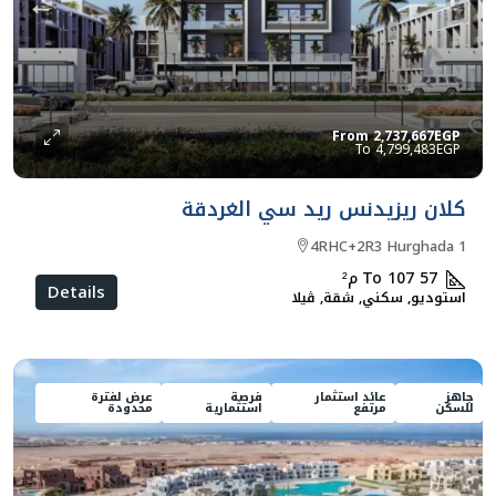
From
2,737,667EGP
4,799,483EGP
كلان ريزيدنس ريد سي الغردقة
4RHC+2R3 Hurghada 1
57 To 107
م²
Details
استوديو, سكني, شقة, ڨيلا
جاهز
عائد استثمار
فرصة
عرض لفترة
للسكن
مرتفع
استثمارية
محدودة