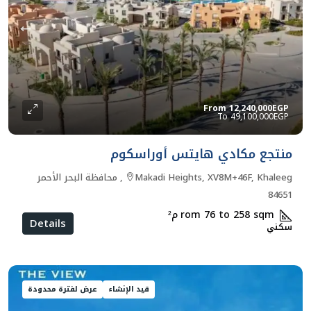
From
12,240,000EGP
49,100,000EGP
منتجع مكادي هايتس أوراسكوم
Makadi Heights, XV8M+46F, Khaleeg, محافظة البحر الأحمر
84651
rom 76 to 258 sqm
م²
Details
سكني
قيد الإنشاء
عرض لفترة محدودة