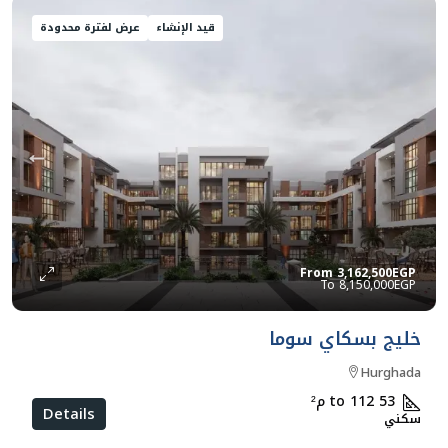
قيد الإنشاء
عرض لفترة محدودة
From
3,162,500EGP
8,150,000EGP
خليج بسكاي سوما
Hurghada
53 to 112
م²
Details
سكني