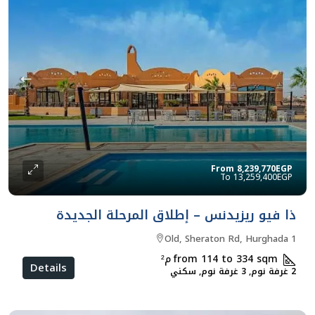
From
8,239,770EGP
13,259,400EGP
ذا فيو ريزيدنس – إطلاق المرحلة الجديدة
Old, Sheraton Rd, Hurghada 1
from 114 to 334 sqm
م²
Details
2 غرفة نوم, 3 غرفة نوم, سكني