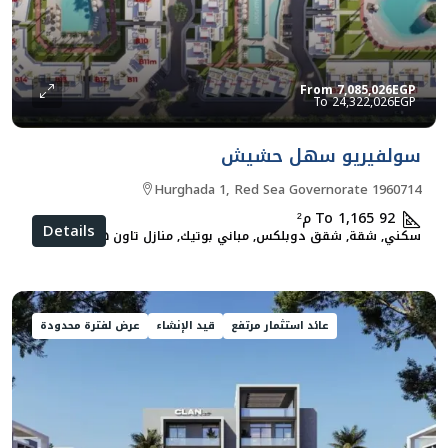
From
7,085,026EGP
24,322,026EGP
سولفيريو سهل حشيش
Hurghada 1, Red Sea Governorate 1960714
92 To 1,165
م²
Details
سكني, شقة, شقق دوبلكس, مباني بوتيك, منازل تاون هاوس
عائد استثمار مرتفع
قيد الإنشاء
عرض لفترة محدودة