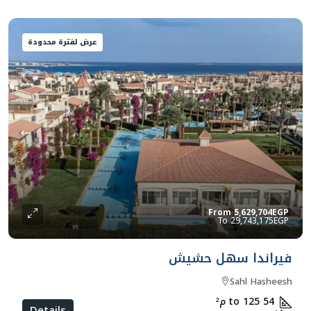
عرض لفترة محدودة
From
5,629,704EGP
29,743,175EGP
فيراندا سهل حشيش
Sahl Hasheesh
54 to 125
م²
Details