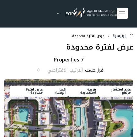
EGP
الرئيسية
عرض لفترة محدودة
عرض لفترة محدودة
7 Properties
فرز حسب
الترتيب الافتراضي
عائد استثمار
فرصة
قيد
عرض لفترة
مرتفع
استثمارية
الإنشاء
محدودة