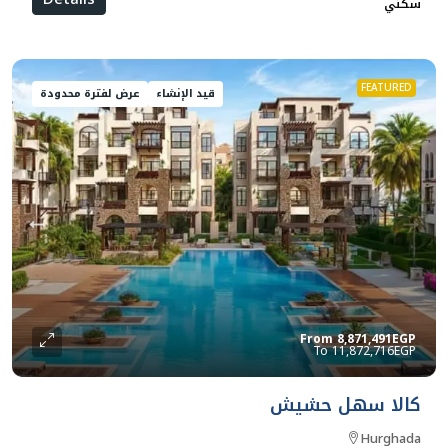
سكني
FEATURED
قيد الإنشاء
عرض لفترة محدودة
From
8,871,491EGP
11,872,716EGP
كالا سهل حشيش
Hurghada