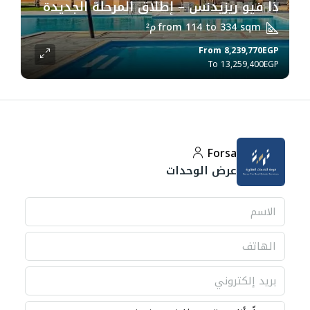
ذا فيو ريزيدنس – إطلاق المرحلة الجديدة
from 114 to 334 sqm
م²
From
8,239,770EGP
13,259,400EGP
Forsa
عرض الوحدات