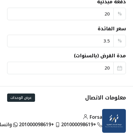
دفعة مبدئية
%
سعر الفائدة
%
مدة القرض (بالسنوات)
معلومات الاتصال
عرض الوحدات
Forsa
+201000098619
+201000098619
واتساب