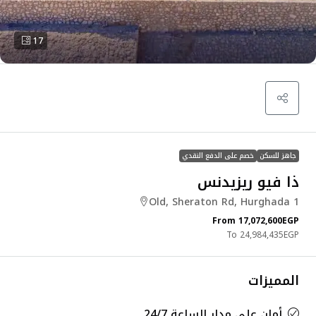
17
جاهز للسكن
خصم على الدفع النقدي
ذا فيو ريزيدنس
Old, Sheraton Rd, Hurghada 1
From
17,072,600EGP
24,984,435EGP
المميزات
أمان على مدار الساعة 24/7