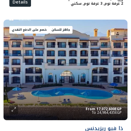
Details
2 غرفة نوم, 3 غرفة نوم, سكني
جاهز للسكن
خصم على الدفع النقدي
From
17,072,600EGP
24,984,435EGP
ذا فيو ريزيدنس