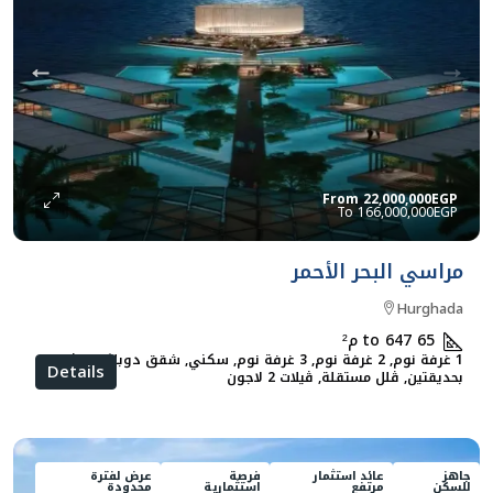
From
22,000,000EGP
166,000,000EGP
مراسي البحر الأحمر
Hurghada
65 to 647
م²
1 غرفة نوم, 2 غرفة نوم, 3 غرفة نوم, سكني, شقق دوبلكس, ڨلل
Details
بحديقتين, ڨلل مستقلة, ڨيلات 2 لاجون
جاهز
عائد استثمار
فرصة
عرض لفترة
للسكن
مرتفع
استثمارية
محدودة