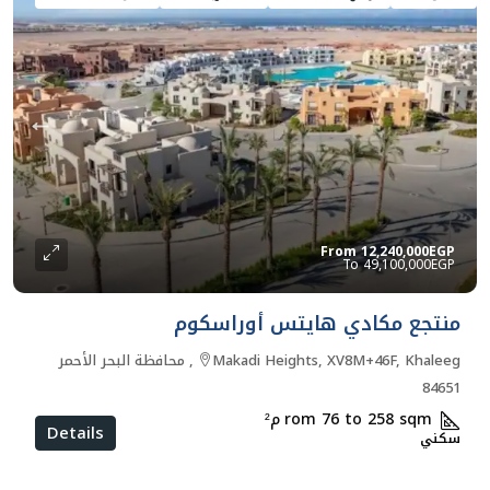
From
12,240,000EGP
49,100,000EGP
منتجع مكادي هايتس أوراسكوم
Makadi Heights, XV8M+46F, Khaleeg, محافظة البحر الأحمر
84651
rom 76 to 258 sqm
م²
Details
سكني