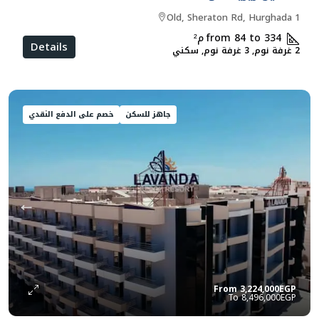
Old, Sheraton Rd, Hurghada 1
from 84 to 334
م²
Details
2 غرفة نوم, 3 غرفة نوم, سكني
جاهز للسكن
خصم على الدفع النقدي
From
3,224,000EGP
8,496,000EGP