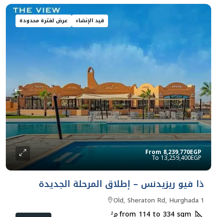
قيد الإنشاء
عرض لفترة محدودة
From
8,239,770EGP
13,259,400EGP
ذا فيو ريزيدنس – إطلاق المرحلة الجديدة
Old, Sheraton Rd, Hurghada 1
from 114 to 334 sqm
م²