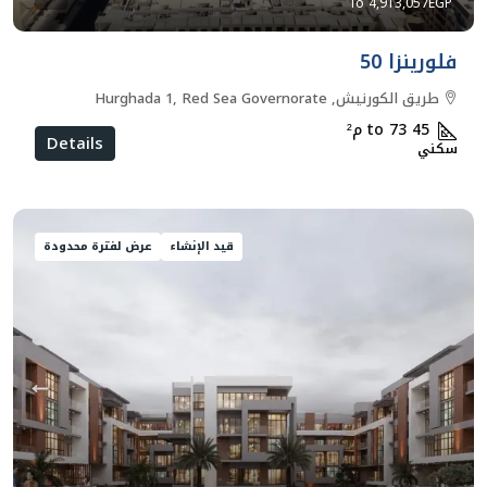
4,913,057EGP
فلورينزا 50
طريق الكورنيش, Hurghada 1, Red Sea Governorate
45 to 73
م²
Details
سكني
قيد الإنشاء
عرض لفترة محدودة