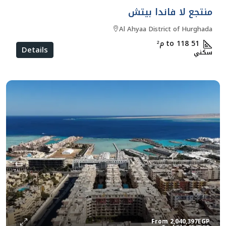
منتجع لا فاندا بيتش
Al Ahyaa District of Hurghada
51 to 118
م²
Details
سكني
From
2,040,397EGP