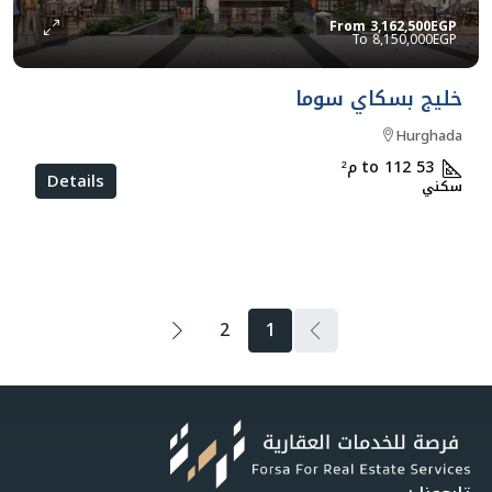
From
3,162,500EGP
8,150,000EGP
خليج بسكاي سوما
Hurghada
53 to 112
م²
Details
سكني
2
1