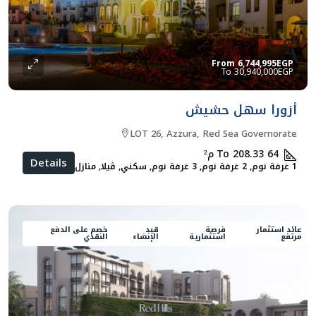
From
6,744,995EGP
30,940,000EGP
أزورا سهل حشيش
LOT 26, Azzura, Red Sea Governorate
64 To 208.33
م²
Details
1 غرفة نوم, 2 غرفة نوم, 3 غرفة نوم, سكني, ڨيلا, منازل تاون هاوس
عائد استثمار
فرصة
قيد
خصم على الدفع
مرتفع
استثمارية
الإنشاء
النقدي