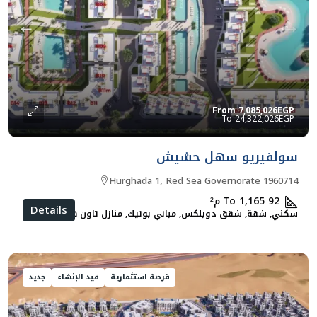
From
7,085,026EGP
24,322,026EGP
سولفيريو سهل حشيش
Hurghada 1, Red Sea Governorate 1960714
92 To 1,165
م²
Details
سكني, شقة, شقق دوبلكس, مباني بوتيك, منازل تاون هاوس
فرصة استثمارية
قيد الإنشاء
جديد