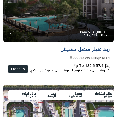
From
5,940,000EGP
12,200,000EGP
ريد هيلز سهل حشيش
3V3P+CWV Hurghada 1
57.4 To 180.6
م²
Details
1 غرفة نوم, 2 غرفة نوم, 3 غرفة نوم, استوديو, سكني
عائد استثمار
فرصة
قيد
عرض لفترة
مرتفع
استثمارية
الإنشاء
محدودة