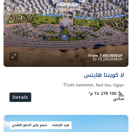
From
7,450,000EGP
15,200,000EGP
لا كوينتا هايتس
Sahl Hasheesh, Red Sea, Egypt
100 To 276
م²
Details
سكني
قيد الإنشاء
خصم على الدفع النقدي