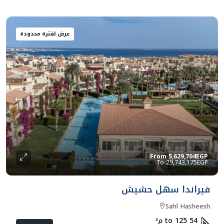
عرض لفترة محدودة
From
5,629,704EGP
29,743,175EGP
فيراندا سهل حشيش
Sahl Hasheesh
54 to 125
م²