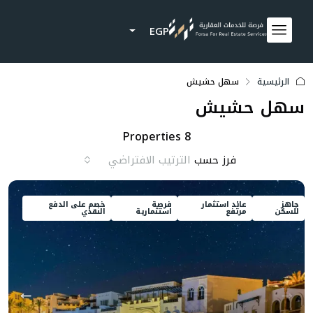
EGP
الرئيسية
سهل حشيش
سهل حشيش
8 Properties
فرز حسب
الترتيب الافتراضي
جاهز
عائد استثمار
فرصة
خصم على الدفع
للسكن
مرتفع
استثمارية
النقدي