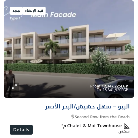
قيد الإنشاء
جديد
From
12,347,225EGP
26,841,920EGP
البيو – سهل حشيش/البحر الأحمر
Second Row from the Beach
Chalet & Mid Townhouse
م²
Details
سكني