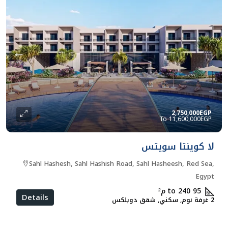
2,750,000EGP
11,600,000EGP
لا كوينتا سويتس
Sahl Hashesh, Sahl Hashish Road, Sahl Hasheesh, Red Sea,
Egypt
95 to 240
م²
Details
2 غرفة نوم, سكني, شقق دوبلكس