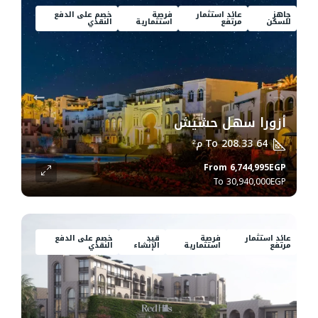
جاهز
عائد استثمار
فرصة
خصم على الدفع
للسكن
مرتفع
استثمارية
النقدي
أزورا سهل حشيش
64 To 208.33
م²
From
6,744,995EGP
30,940,000EGP
عائد استثمار
فرصة
قيد
خصم على الدفع
مرتفع
استثمارية
الإنشاء
النقدي