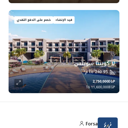
قيد الإنشاء
خصم على الدفع النقدي
لا كوينتا سويتس
95 to 240
م²
2,750,000EGP
11,600,000EGP
Forsa