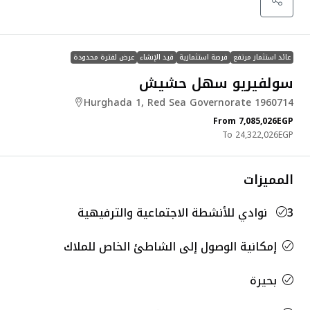
عائد استثمار مرتفع
فرصة استثمارية
قيد الإنشاء
عرض لفترة محدودة
سولفيريو سهل حشيش
Hurghada 1, Red Sea Governorate 1960714
From
7,085,026EGP
24,322,026EGP
المميزات
3 نوادي للأنشطة الاجتماعية والترفيهية
إمكانية الوصول إلى الشاطئ الخاص للملاك
بحيرة