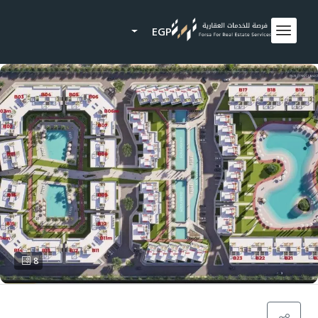
EGP
8