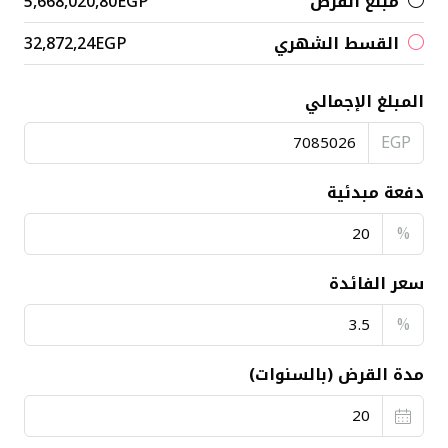
مبلغ القرض
5,668,020,80EGP
القسط الشهري
32,872,24EGP
المبلغ الإجمالي
EGP
دفعة مبدئية
%
سعر الفائدة
%
مدة القرض (بالسنوات)