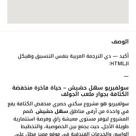
الوصف
أكيد — دي الترجمة العربية بنفس التنسيق وهيكل
الـHTML:
—
سولفيريو سهل حشيش – حياة فاخرة منخفضة
الكثافة بجوار ملعب الجولف
سولفيريو هو مشروع سكني حصري منخفض الكثافة يقع
في واحدة من أرقى مناطق
سهل حشيش
. صُمم
المشروع ليوفر مستوى معيشة راقٍ وفرصة استثمارية
طويلة الأجل، حيث يجمع بين الخصوصية، والتخطيط
الواسع، والخدمات الفندقية في موقع مميز مطل على