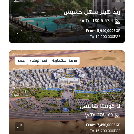
ريد هيلز سهل حشيش
57.4 To 180.6
م²
From
5,940,000EGP
12,200,000EGP
فرصة استثمارية
قيد الإنشاء
جديد
لا كوينتا هايتس
100 To 276
م²
From
7,450,000EGP
15,200,000EGP