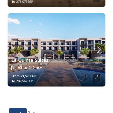
278,073EGP
La Quinta Suites
95 to 240
кв.м
From
71,573EGP
207,562EGP