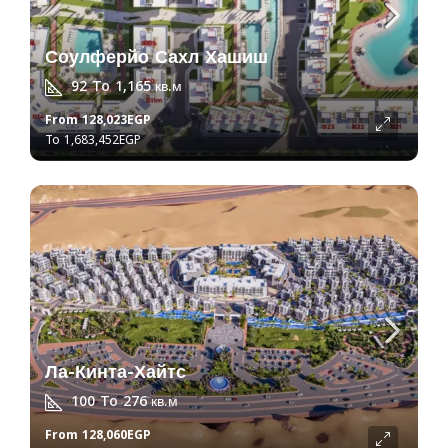
Соулферйо Сахл Хашиш
92 To 1,165
кв.м
From
128,023EGP
1,683,452EGP
Ла-Кинта-Хайтс
100 To 276
кв.м
From
128,060EGP