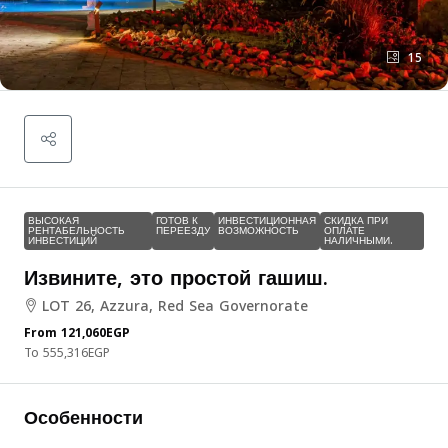
15
ВЫСОКАЯ
ГОТОВ К
ИНВЕСТИЦИОННАЯ
СКИДКА ПРИ
РЕНТАБЕЛЬНОСТЬ
ПЕРЕЕЗДУ
ВОЗМОЖНОСТЬ
ОПЛАТЕ
ИНВЕСТИЦИЙ
НАЛИЧНЫМИ.
Извините, это простой гашиш.
LOT 26, Azzura, Red Sea Governorate
From
121,060EGP
555,316EGP
Особенности