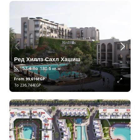
Ред Хиллз Сахл Хашиш
57.4 To 180.6
кв.м
From
99,616EGP
236,744EGP