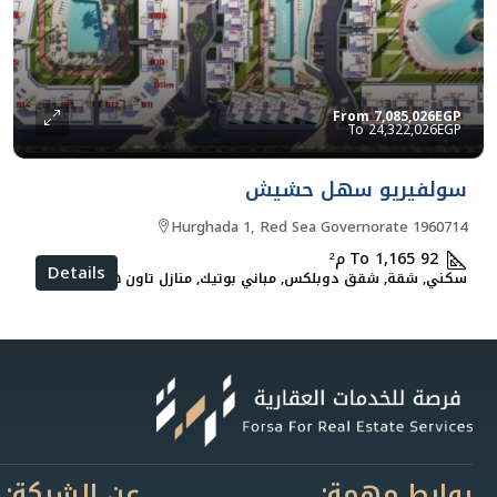
From
7,085,026EGP
24,322,026EGP
سولفيريو سهل حشيش
Hurghada 1, Red Sea Governorate 1960714
92 To 1,165
م²
Details
سكني, شقة, شقق دوبلكس, مباني بوتيك, منازل تاون هاوس
روابط مهمة:
عن الشركة: