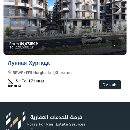
From
59,073EGP
220,600EGP
Лунная Хургада
5RWR+FF5 Hurghada 1,Sheraton
51 To 171
кв.м
Details
ЖИЛОЙ