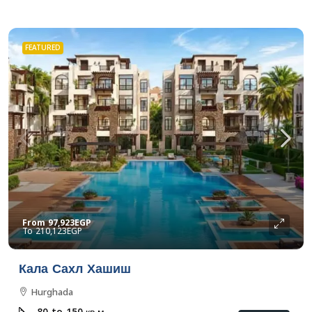
FEATURED
From
97,923EGP
210,123EGP
Кала Сахл Хашиш
Hurghada