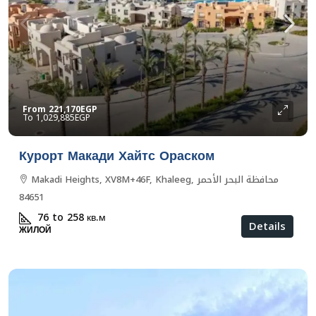
From
221,170EGP
1,029,885EGP
Курорт Макади Хайтс Ораском
Makadi Heights, XV8M+46F, Khaleeg, محافظة البحر الأحمر
84651
76 to 258
кв.м
Details
ЖИЛОЙ