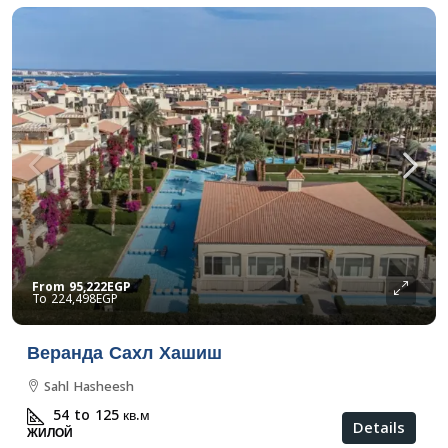
From
95,222EGP
224,498EGP
Веранда Сахл Хашиш
Sahl Hasheesh
54 to 125
кв.м
Details
ЖИЛОЙ