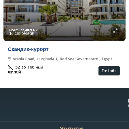
From
72,402EGP
265,096EGP
Скандик-курорт
Arabia Road, Hurghada 1, Red Sea Governorate , Egypt
52 to 166
кв.м
Details
ЖИЛОЙ