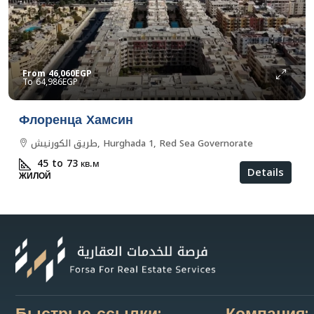
From
46,060EGP
64,986EGP
Флоренца Хамсин
طريق الكورنيش, Hurghada 1, Red Sea Governorate
45 to 73
кв.м
Details
ЖИЛОЙ