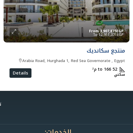
From
3,907,875EGP
12,911,371EGP
منتجع سكانديك
Arabia Road, Hurghada 1, Red Sea Governorate , Egypt
52 to 166
م²
Details
سكني
ت
الخدمات: