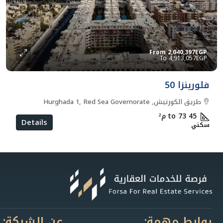
From
2,040,397EGP
4,913,057EGP
فلورينزا 50
طريق الكورنيش, Hurghada 1, Red Sea Governorate
45 to 73
م²
Details
سكني
روابط مهمة:
عن الشركة: