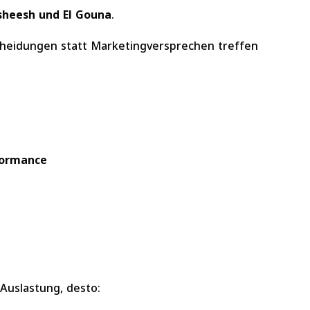
sheesh und El Gouna
.
scheidungen statt Marketingversprechen treffen
formance
Auslastung, desto: