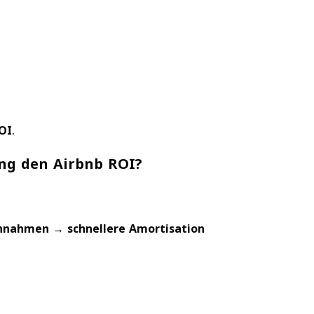
OI
.
ung den Airbnb ROI?
nnahmen → schnellere Amortisation