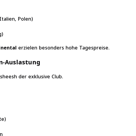
talien, Polen)
g)
inental
erzielen besonders hohe Tagespreise.
um-Auslastung
sheesh der exklusive Club.
te)
rn