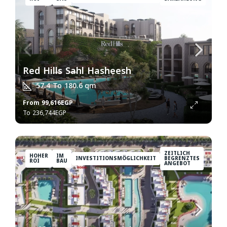
Red Hills Sahl Hasheesh
57.4 To 180.6
qm
From
99,616EGP
236,744EGP
ZEITLICH
HOHER
IM
INVESTITIONSMÖGLICHKEIT
BEGRENZTES
ROI
BAU
ANGEBOT