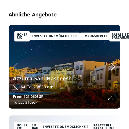
Ähnliche Angebote
HOHER
RABATT BE
INVESTITIONSMÖGLICHKEIT
UMZUGSBEREIT
ROI
BARZAHLU
Azzurra Sahl Hasheesh
64 To 208.33
qm
From
121,060EGP
555,316EGP
HOHER
IM
RABATT BEI
INVESTITIONSMÖGLICHKEIT
ROI
BAU
BARZAHLUNG