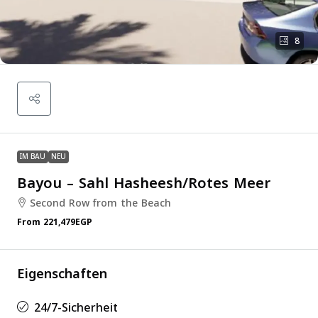
8
IM BAU
NEU
Bayou – Sahl Hasheesh/Rotes Meer
Second Row from the Beach
From
221,479EGP
Eigenschaften
24/7-Sicherheit