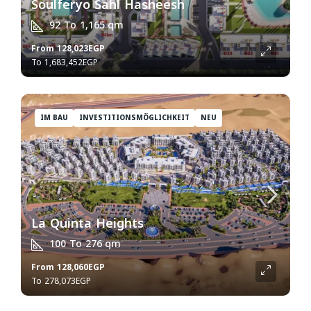
Soulferyo Sahl Hasheesh
92 To 1,165
qm
From
128,023EGP
1,683,452EGP
IM BAU
INVESTITIONSMÖGLICHKEIT
NEU
La Quinta Heights
100 To 276
qm
From
128,060EGP
278,073EGP