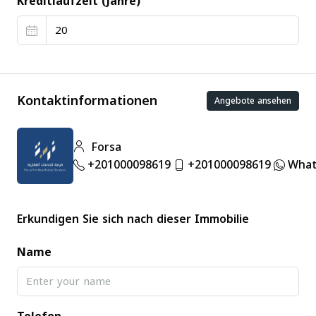
Kreditlaufzeit (Jahre)
Kontaktinformationen
Angebote ansehen
Forsa
+201000098619
+201000098619
What
Erkundigen Sie sich nach dieser Immobilie
Name