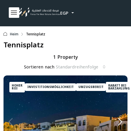
EGP
Heim
Tennisplatz
Tennisplatz
1 Property
Sortieren nach
Standardreihenfolge
HOHER
RABATT BEI
INVESTITIONSMÖGLICHKEIT
UMZUGSBEREIT
ROI
BARZAHLUNG