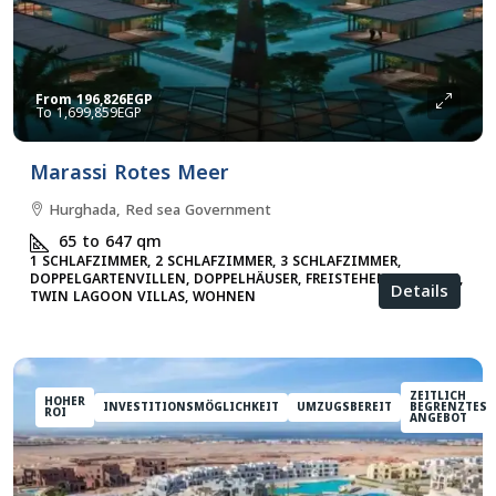
From
196,826EGP
1,699,859EGP
Marassi Rotes Meer
Hurghada, Red sea Government
65 to 647
qm
1 SCHLAFZIMMER, 2 SCHLAFZIMMER, 3 SCHLAFZIMMER,
DOPPELGARTENVILLEN, DOPPELHÄUSER, FREISTEHENDE VILLEN,
Details
TWIN LAGOON VILLAS, WOHNEN
ZEITLICH
HOHER
INVESTITIONSMÖGLICHKEIT
UMZUGSBEREIT
BEGRENZTES
ROI
ANGEBOT