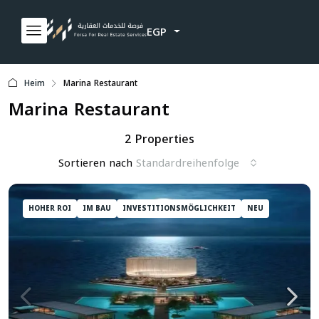
EGP
Heim
Marina Restaurant
Marina Restaurant
2 Properties
Sortieren nach
Standardreihenfolge
HOHER ROI
IM BAU
INVESTITIONSMÖGLICHKEIT
NEU