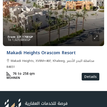
From
221,170EGP
1,029,885EGP
Makadi Heights Orascom Resort
Makadi Heights, XV8M+46F, Khaleeg, محافظة البحر الأحمر
84651
76 to 258
qm
Details
WOHNEN