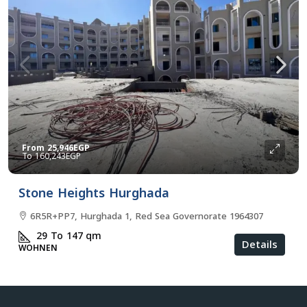
From
25,946EGP
160,243EGP
Stone Heights Hurghada
6R5R+PP7, Hurghada 1, Red Sea Governorate 1964307
29 To 147
qm
Details
WOHNEN