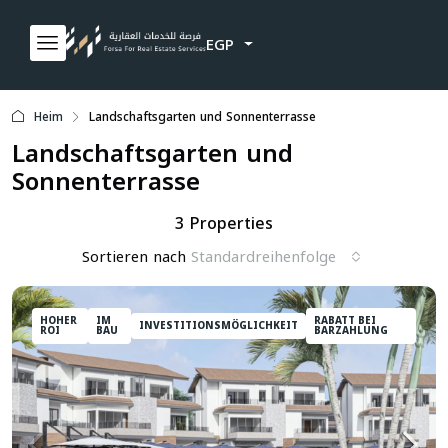
EGP
Heim
Landschaftsgarten und Sonnenterrasse
Landschaftsgarten und
Sonnenterrasse
3 Properties
Sortieren nach
Standardreihenfolge
HOHER
IM
RABATT BEI
INVESTITIONSMÖGLICHKEIT
ROI
BAU
BARZAHLUNG