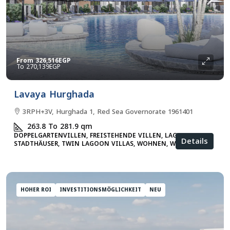
From
326,516EGP
270,139EGP
Lavaya Hurghada
3RPH+3V, Hurghada 1, Red Sea Governorate 1961401
263.8 To 281.9
qm
DOPPELGARTENVILLEN, FREISTEHENDE VILLEN, LAGUNEN-
Details
STADTHÄUSER, TWIN LAGOON VILLAS, WOHNEN, WOHNUNG
HOHER ROI
INVESTITIONSMÖGLICHKEIT
NEU