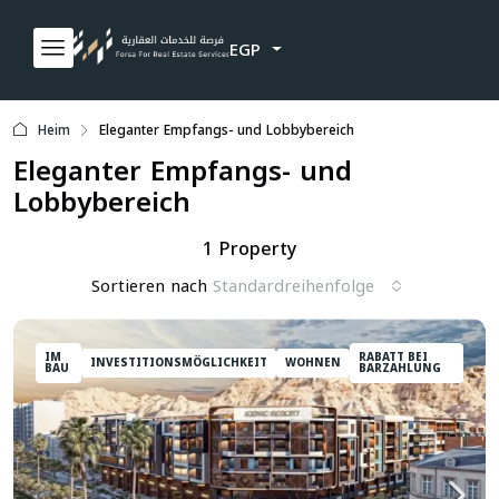
EGP
Heim
Eleganter Empfangs- und Lobbybereich
Eleganter Empfangs- und
Lobbybereich
1 Property
Sortieren nach
Standardreihenfolge
IM
RABATT BEI
INVESTITIONSMÖGLICHKEIT
WOHNEN
BAU
BARZAHLUNG