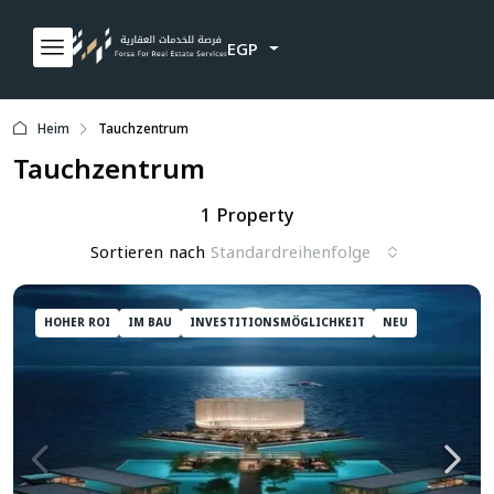
EGP
Heim
Tauchzentrum
Tauchzentrum
1 Property
Sortieren nach
Standardreihenfolge
HOHER ROI
IM BAU
INVESTITIONSMÖGLICHKEIT
NEU