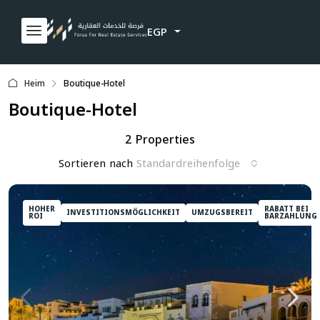
EGP
Heim
Boutique-Hotel
Boutique-Hotel
2 Properties
Sortieren nach
Standardreihenfolge
HOHER
RABATT BEI
INVESTITIONSMÖGLICHKEIT
UMZUGSBEREIT
ROI
BARZAHLUNG