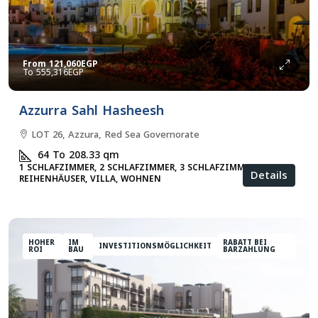
From
121,060EGP
555,316EGP
Azzurra Sahl Hasheesh
LOT 26, Azzura, Red Sea Governorate
64 To 208.33
qm
1 SCHLAFZIMMER, 2 SCHLAFZIMMER, 3 SCHLAFZIMMER,
Details
REIHENHÄUSER, VILLA, WOHNEN
HOHER
IM
RABATT BEI
INVESTITIONSMÖGLICHKEIT
ROI
BAU
BARZAHLUNG