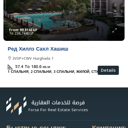
From
99,616EGP
236,744EGP
Ред Хиллз Сахл Хашиш
3V3P+CWV Hurghada 1
57.4 To 180.6
кв.м
Details
1 СПАЛЬНЯ, 2 СПАЛЬНИ, 3 СПАЛЬНИ, ЖИЛОЙ, СТУДИЯ