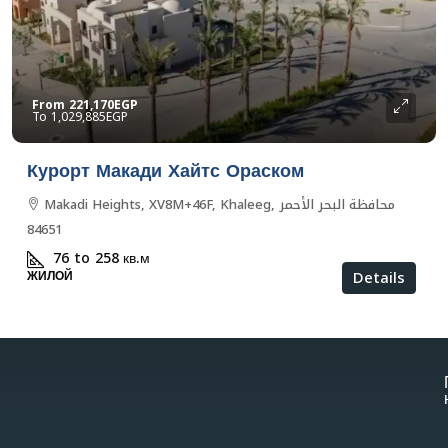
From
221,170EGP
1,029,885EGP
Курорт Макади Хайтс Ораском
Makadi Heights, XV8M+46F, Khaleeg, محافظة البحر الأحمر
84651
76 to 258
кв.м
Details
ЖИЛОЙ