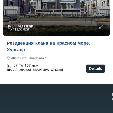
From
46,113EGP
113,057EGP
Резиденция клана на Красном море,
Хургада
4RHC+2R3 Hurghada 1
57 To 107
кв.м
Details
ВИЛЛА, ЖИЛОЙ, КВАРТИРА, СТУДИЯ