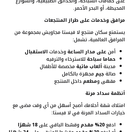
على حمامات السباحة، والحدائق الطبيعية، والشوارع
المحيطة، أو البحر الأحمر.
مرافق وخدمات على طراز المنتجعات
يستمتع سكان منتجع لا فيستا مجاويش بمجموعة من
المرافق العالمية، تشمل:
أمن
على مدار الساعة
وخدمات
الاستقبال
حماما سباحة
للاسترخاء والترفيه
مدينة
ألعاب مائية
مخصصة للأطفال
صالة
جيم
مجهزة بالكامل
مقهى و
مطعم
داخل المنتجع
أنظمة سداد مرنة
امتلاك شقة أحلامك أصبح أسهل من أي وقت مضى مع
خيارات السداد المرنة في لا فيستا:
ادفع
20% مقدم
وقسّط الباقي على
18 شهرًا