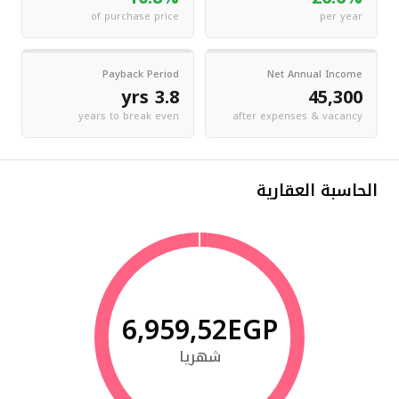
of purchase price
per year
Payback Period
Net Annual Income
3.8 yrs
45,300
years to break even
after expenses & vacancy
الحاسبة العقارية
6,959,52EGP
شهريا