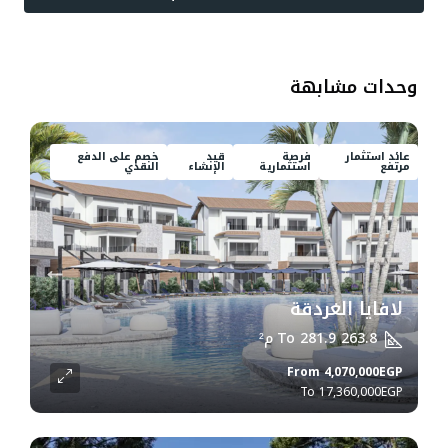
وحدات مشابهة
عائد استثمار
فرصة
قيد
خصم على الدفع
مرتفع
استثمارية
الإنشاء
النقدي
لافايا الغردقة
263.8 To 281.9
م²
From
4,070,000EGP
17,360,000EGP