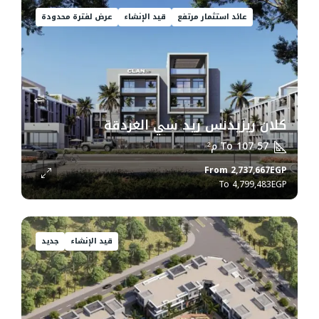
عائد استثمار مرتفع
قيد الإنشاء
عرض لفترة محدودة
كلان ريزيدنس ريد سي الغردقة
57 To 107
م²
From
2,737,667EGP
4,799,483EGP
قيد الإنشاء
جديد