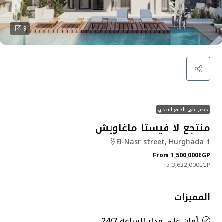
9
خصم على الدفع النقدي
منتجع لا فيستا ماغاويش
El-Nasr street, Hurghada 1
From
1,500,000EGP
3,632,000EGP
المميزات
أمان على مدار الساعة 24/7