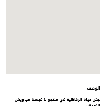
الوصف
عِش حياة الرفاهية في منتجع لا فيستا مجاويش –
الغردقة