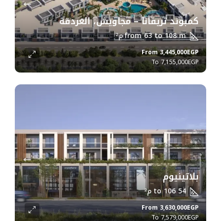
كمبوند تريفانا – مجاويش، الغردقة
from 63 to 108 m
م²
From
3,445,000EGP
7,155,000EGP
بلاتينيوم
54 to 106
م²
From
3,630,000EGP
7,579,000EGP