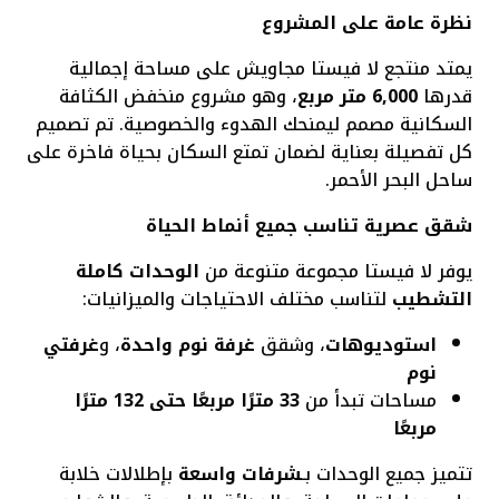
نظرة عامة على المشروع
يمتد منتجع لا فيستا مجاويش على مساحة إجمالية
قدرها
6,000 متر مربع
، وهو مشروع منخفض الكثافة
السكانية مصمم ليمنحك الهدوء والخصوصية. تم تصميم
كل تفصيلة بعناية لضمان تمتع السكان بحياة فاخرة على
ساحل البحر الأحمر.
شقق عصرية تناسب جميع أنماط الحياة
يوفر لا فيستا مجموعة متنوعة من
الوحدات كاملة
التشطيب
لتناسب مختلف الاحتياجات والميزانيات:
استوديوهات
، وشقق
غرفة نوم واحدة
، و
غرفتي
نوم
مساحات تبدأ من
33 مترًا مربعًا حتى 132 مترًا
مربعًا
تتميز جميع الوحدات بـ
شرفات واسعة
بإطلالات خلابة