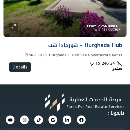
From
2,256,000EGP
7,497,000EGP
Hurghada Hub – هورجادا هب
5R3C+X36, Hurghada 1, Red Sea Governorate 84511
34 To 246
م²
Details
سكني
تابعونا :