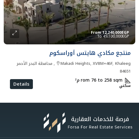
From
12,240,000EGP
49,100,000EGP
منتجع مكادي هايتس أوراسكوم
Makadi Heights, XV8M+46F, Khaleeg, محافظة البحر الأحمر
84651
rom 76 to 258 sqm
م²
Details
سكني