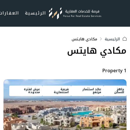
الرئيسية
العقارات
الرئيسية
مكادي هايتس
مكادي هايتس
1 Property
جاهز
عائد استثمار
فرصة
عرض لفترة
للسكن
مرتفع
استثمارية
محدودة