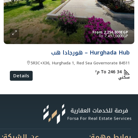
From
2,256,000EGP
7,497,000EGP
Hurghada Hub – هورجادا هب
5R3C+X36, Hurghada 1, Red Sea Governorate 84511
34 To 246
م²
Details
سكني
روابط مهمة:
عن الشركة: